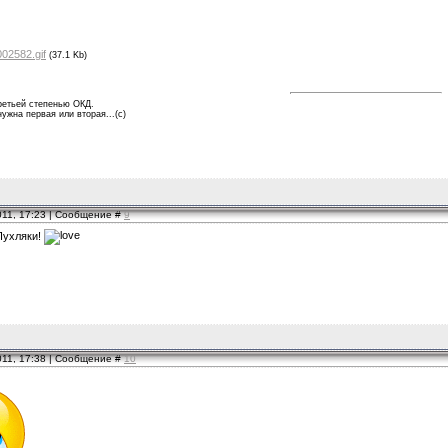
002582.gif
(37.1 Kb)
ретьей степенью ОКД.
ужна первая или вторая...(с)
011, 17:23 | Сообщение #
9
!Пухляки!
011, 17:38 | Сообщение #
10