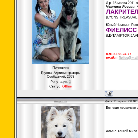
Д.р. 15 марта 2011 г
Чемпион России, 
ЛАКРИТЕЛ
(LYONS TREASURE 
Юный Чемпион Росс
ФИЕЛИСС 
(LE-TA VIKTORIJA AI
8-919-183-24-77
емайл:
fieliss@mail
Полковник
Группа: Администраторы
Сообщений:
2889
Репутация:
3
Статус:
Offline
Angelotti
Дата: Вторник, 08.02
Вот еще несколько 
Алье с Тангой мило