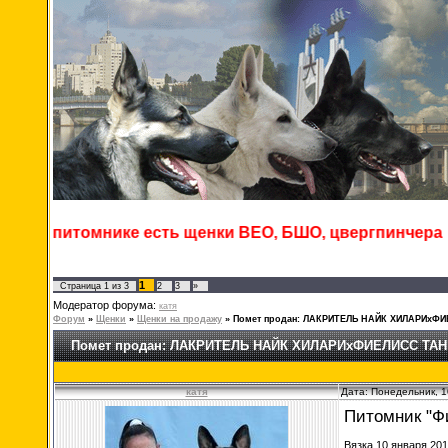
томнике есть щенки ВЕО, БШО, цвергпинчера
1
Страница
1
из
3
2
3
»
Модератор форума:
катя
Форум
»
Щенки
»
Щенки на продажу
»
Помет продан: ЛАКРИТЕЛЬ НАЙК ХИЛАРИхФ
Помет продан: ЛАКРИТЕЛЬ НАЙК ХИЛАРИхФИЕЛИСС ТАН
катя
Дата: Понедельник, 1
Питомник "Ф
Вязка 10 января 201