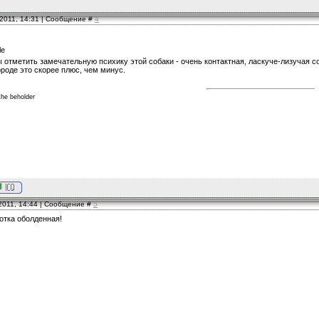
.2011, 14:31 | Сообщение #
4
отметить замечательную психику этой собаки - очень контактная, ласкуче-лизучая соб
ороде это скорее плюс, чем минус.
the beholder
.2011, 14:44 | Сообщение #
5
отка оболденная!