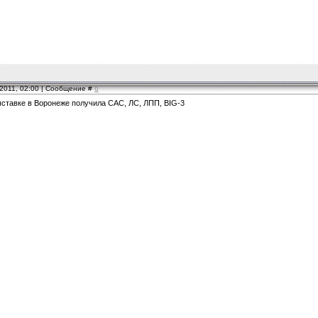
.2011, 02:00 | Сообщение #
6
ыставке в Воронеже получила САС, ЛС, ЛПП, BIG-3