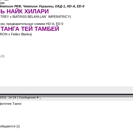
ода
Чемпион РКФ, Чемпион Украины, ОКД-1, HD-A, ED-0
Ь НАЙК ХИЛАРИ
TREY х BIATRISS BELAYA LAN` IMPERATRICY)
ии, предварительные снимки HD-A, ED-0
ТАНГА ТЕЙ ТАМБЕЙ
RON х Fieliss Blanka)
.ru
.2011, 14:18 | Сообщение #
2
фоточек Танги:
 общаются )))