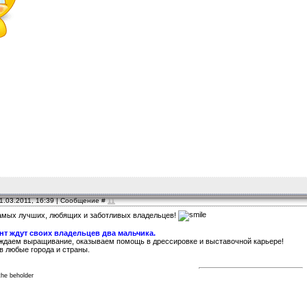
1.03.2011, 16:39 | Сообщение #
11
амых лучших, любящих и заботливых владельцев!
нт ждут своих владельцев два мальчика.
ждаем выращивание, оказываем помощь в дрессировке и выставочной карьере!
в любые города и страны.
the beholder