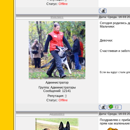
Статус:
Offline
Фиелисс
Дата: Среда, 16.03.2
Сегодня родились д
Мальчики:
Девочки:
Счастливая и забо
Если вы вдруг стали дл
Администратор
Группа: Администраторы
Сообщений:
12141
Репутация:
9
Статус:
Offline
ДашкаВео
Дата: Среда, 16.03.2
Поздравляю с приба
прям как маленькие