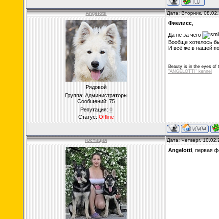
Angelotti
Дата: Вторник, 08.02
Фиелисс
,
Да не за чего
Вообще хотелось бы 
И всё же в нашей п
Beauty is in the eyes of 
"ANGELOTTI" kennel
Рядовой
Группа: Администраторы
Сообщений:
75
Репутация:
0
Статус:
Offline
Юстиция
Дата: Четверг, 10.02
Angelotti
, первая ф