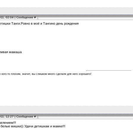
011, 02:04 | Сообщение #
7
етишки Танги.Ровно в моё и Тангино день рождения
тливая мамаша
я кого-то плохим, значит, вы слишком много сделали для него хорошего!
011, 12:27 | Сообщение #
8
влением!!!
 белые мишки)) Удачи детишкам и мамке!!!