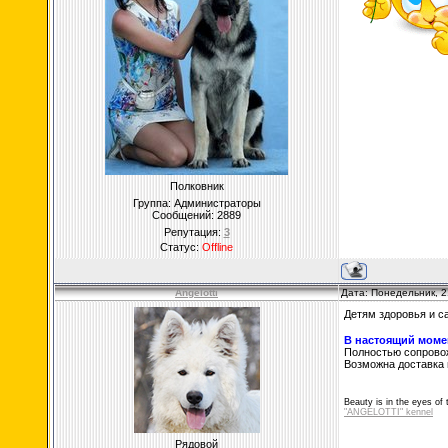
Полковник
Группа: Администраторы
Сообщений:
2889
Репутация:
3
Статус:
Offline
Angelotti
Дата: Понедельник, 2
Детям здоровья и с
В настоящий моме
Полностью сопрово
Возможна доставка 
Beauty is in the eyes of 
"ANGELOTTI" kennel
Рядовой