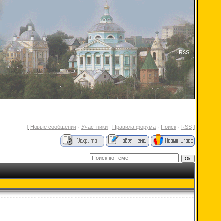
RSS
[
Новые сообщения
·
Участники
·
Правила форума
·
Поиск
·
RSS
]