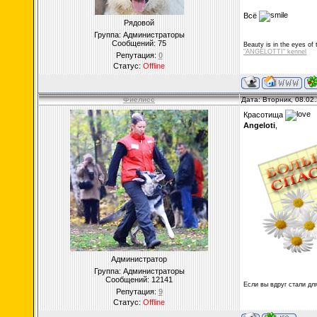
Всё
Рядовой
Группа: Администраторы
Сообщений:
75
Beauty is in the eyes of 
"ANGELOTTI" kennel
Репутация:
0
Статус:
Offline
Фиелисс
Дата: Вторник, 08.02
Красотища
Angeloti
,
Администратор
Группа: Администраторы
Сообщений:
12141
Если вы вдруг стали дл
Репутация:
9
Статус:
Offline