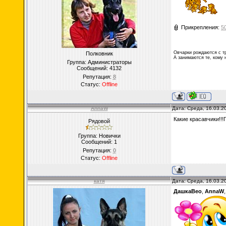
Прикрепления:
5
Овчарки рождаются с т
Полковник
А занимаются те, кому н
Группа: Администраторы
Сообщений:
4132
Репутация:
8
Статус:
Offline
AnnaW
Дата: Среда, 16.03.2
Какие красавчики!!
Рядовой
Группа: Новички
Сообщений:
1
Репутация:
0
Статус:
Offline
катя
Дата: Среда, 16.03.2
ДашкаВео
,
AnnaW
,